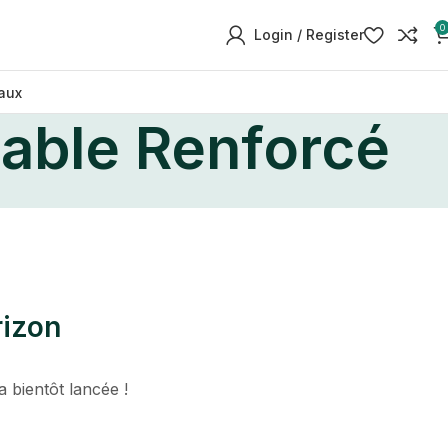
0
Login / Register
aux
able Renforcé
rizon
 bientôt lancée !