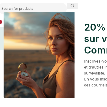
USA
20% 
Poncho Camou
sur 
Com
Inscrivez-vo
et d'autres 
survivaliste.
De g
En vous insc
des courriel
Quelque chose d’